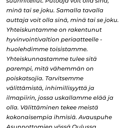
suunnitellut. Putoaja voit olla sinä,
minä tai se joku. Samalla tavalla
auttaja voit olla sinä, minä tai se joku.
Yhteiskuntamme on rakentunut
hyvinvointivaltion periaatteelle -
huolehdimme toisistamme.
Yhteiskunnastamme tulee sitä
parempi, mitä vähemmän on
poiskatsojia. Tarvitsemme
välittämistä, inhimillisyyttä ja
ilmapiirin, jossa uskallamme elää ja
olla. Välittäminen tekee meistä
kokonaisempia ihmisiä. Avauspuhe
Asunnottomien yössä Oulussa