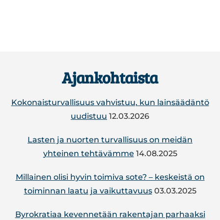
Footer
Ajankohtaista
Kokonaisturvallisuus vahvistuu, kun lainsäädäntö
uudistuu
12.03.2026
Lasten ja nuorten turvallisuus on meidän
yhteinen tehtävämme
14.08.2025
Mil­lai­nen olisi hyvin toimiva sote? – kes­keis­tä on
toi­min­nan laatu ja vai­kut­ta­vuus
03.03.2025
By­ro­kra­tiaa ke­ven­ne­tään ra­ken­ta­jan par­haak­si