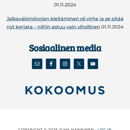
01.11.2024
Jal­ka­vä­ki­mii­no­jen kiel­tä­mi­nen oli virhe ja se pitää
nyt korjata – niihin astuu vain vi­hol­li­nen
01.11.2024
Sosiaalinen media
COPYRIGHT © 2026 JUHA HÄNNINEN ·
LOG IN