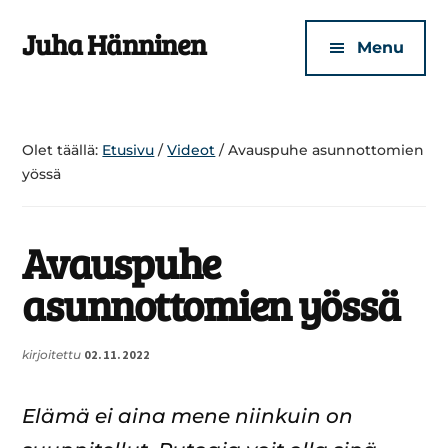
Additional
Skip
Skip
Juha Hänninen
to
to
menu
Menu
main
footer
Turvallisen
content
kotisi
puolesta
Olet täällä:
Etusivu
/
Videot
/
Avauspuhe asunnottomien
yössä
Avauspuhe
asunnottomien yössä
kirjoitettu
02.11.2022
Elämä ei aina mene niinkuin on