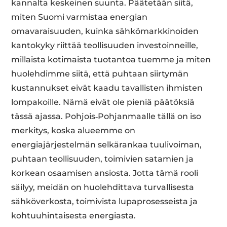
kannalta keskeinen suunta. Päätetään siitä,
miten Suomi varmistaa energian
omavaraisuuden, kuinka sähkömarkkinoiden
kantokyky riittää teollisuuden investoinneille,
millaista kotimaista tuotantoa tuemme ja miten
huolehdimme siitä, että puhtaan siirtymän
kustannukset eivät kaadu tavallisten ihmisten
lompakoille. Nämä eivät ole pieniä päätöksiä
tässä ajassa. Pohjois‑Pohjanmaalle tällä on iso
merkitys, koska alueemme on
energiajärjestelmän selkärankaa tuulivoiman,
puhtaan teollisuuden, toimivien satamien ja
korkean osaamisen ansiosta. Jotta tämä rooli
säilyy, meidän on huolehdittava turvallisesta
sähköverkosta, toimivista lupaprosesseista ja
kohtuuhintaisesta energiasta.