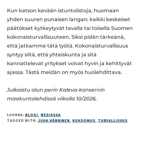
Kun katson kevään istuntolistoja, huomaan
yhden suuren punaisen langan: kaikki keskeiset
päätökset kytkeytyvät tavalla tai toisella Suomen
kokonaisturvallisuuteen. Siksi pidän tärkeänä,
että jatkamme tätä työtä. Kokonaisturvallisuus
syntyy siitä, että yhteiskunta ja sitä
kannattelevat yritykset voivat hyvin ja kehittyvät
ajassa. Tästä meidän on myös huolehdittava.
Julkaistu alun perin Kaleva-konsernin
maakuntalehdissä viikolla 10/2026.
LUOKKA:
BLOGI
,
MEDIASSA
TAGGED WITH:
JUHA HÄNNINEN
,
KOKOOMUS
,
TURVALLISUUS