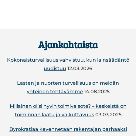
Footer
Ajankohtaista
Kokonaisturvallisuus vahvistuu, kun lainsäädäntö
uudistuu
12.03.2026
Lasten ja nuorten turvallisuus on meidän
yhteinen tehtävämme
14.08.2025
Mil­lai­nen olisi hyvin toimiva sote? – kes­keis­tä on
toi­min­nan laatu ja vai­kut­ta­vuus
03.03.2025
By­ro­kra­tiaa ke­ven­ne­tään ra­ken­ta­jan par­haak­si