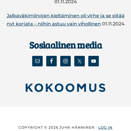
01.11.2024
Jal­ka­vä­ki­mii­no­jen kiel­tä­mi­nen oli virhe ja se pitää
nyt korjata – niihin astuu vain vi­hol­li­nen
01.11.2024
Sosiaalinen media
COPYRIGHT © 2026 JUHA HÄNNINEN ·
LOG IN