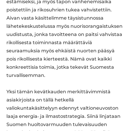
estämiseksi, ja myös tapon vanhenemisaika
poistettiin ja rikosuhrien tukea vahvistettiin.
Aivan vasta käsittelimme täysistunnossa
lähetekeskustelussa myös nuorisorangaistuksen
uudistusta, jonka tavoitteena on paitsi vahvistaa
rikollisesta toiminnasta määrättäviä
seuraamuksia myös ehkäistä nuorten pääsyä
pois rikollisesta kierteestä. Nämä ovat kaikki
konkreettisia toimia, jotka tekevät Suomesta
turvallisemman.
Yksi tämän kevätkauden merkittävimmistä
asiakirjoista on tällä hetkellä
valiokuntakäsittelyyn edennyt valtioneuvoston
laaja energia‑ ja ilmastostrategia. Siinä linjataan
Suomen huoltovarmuuden tulevaisuuden