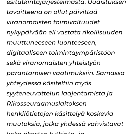
esitutkintajärjestelmästä. Uudistuksen
tavoitteena on ollut päivittää
viranomaisten toimivaltuudet
nykypäivään eli vastata rikollisuuden
muuttuneeseen luonteeseen,
digitaaliseen toimintaympäristöön
sekä viranomaisten yhteistyön
parantamisen vaatimuksiin. Samassa
yhteydessä käsiteltiin myös
syyteneuvottelun laajentamista ja
Rikosseuraamuslaitoksen
henkilötietojen käsittelyä koskevia
muutoksia, jotka yhdessä vahvistavat
koko rikosten tutkinta- ja