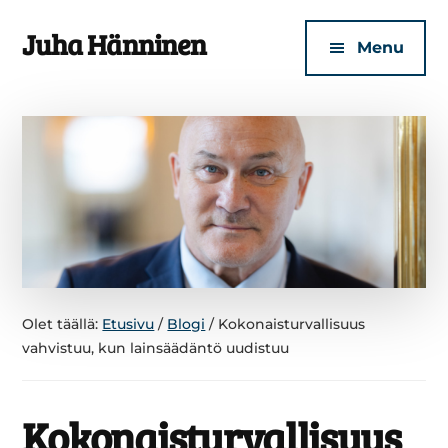
Additional
Skip
Skip
Juha Hänninen
to
to
menu
Menu
main
footer
Turvallisen
content
kotisi
puolesta
Olet täällä:
Etusivu
/
Blogi
/
Kokonaisturvallisuus
vahvistuu, kun lainsäädäntö uudistuu
Kokonaisturvallisuus