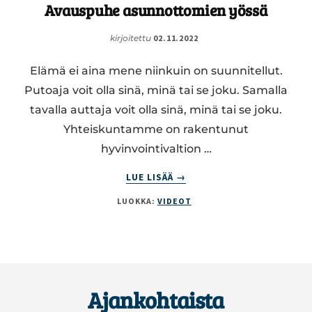
Avauspuhe asunnottomien yössä
kirjoitettu
02.11.2022
Elämä ei aina mene niinkuin on suunnitellut.
Putoaja voit olla sinä, minä tai se joku. Samalla
tavalla auttaja voit olla sinä, minä tai se joku.
Yhteiskuntamme on rakentunut
hyvinvointivaltion …
ABOUT
LUE LISÄÄ
→
AVAUSPUHE
LUOKKA:
VIDEOT
ASUNNOTTOMIEN
YÖSSÄ
Footer
Ajankohtaista