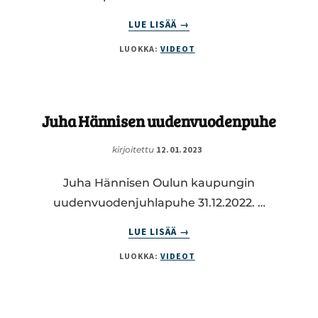
ABOUT
LUE LISÄÄ
→
PUHE
LUOKKA:
VIDEOT
EDUSKUNNAN
TÄYSISTUNNOSSA
27.6.2023
Juha Hännisen uudenvuodenpuhe
kirjoitettu
12.01.2023
Juha Hännisen Oulun kaupungin
uudenvuodenjuhlapuhe 31.12.2022. …
ABOUT
LUE LISÄÄ
→
JUHA
LUOKKA:
VIDEOT
HÄNNISEN
UUDENVUODENPUHE