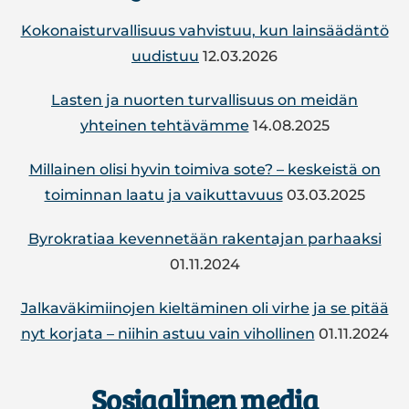
Kokonaisturvallisuus vahvistuu, kun lainsäädäntö
uudistuu
12.03.2026
Lasten ja nuorten turvallisuus on meidän
yhteinen tehtävämme
14.08.2025
Mil­lai­nen olisi hyvin toimiva sote? – kes­keis­tä on
toi­min­nan laatu ja vai­kut­ta­vuus
03.03.2025
By­ro­kra­tiaa ke­ven­ne­tään ra­ken­ta­jan par­haak­si
01.11.2024
Jal­ka­vä­ki­mii­no­jen kiel­tä­mi­nen oli virhe ja se pitää
nyt korjata – niihin astuu vain vi­hol­li­nen
01.11.2024
Sosiaalinen media