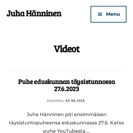
Additional
Skip
Skip
Juha Hänninen
to
to
menu
Menu
main
footer
Turvallisen
content
kotisi
puolesta
Videot
Puhe eduskunnan täysistunnossa
27.6.2023
kirjoitettu
30.06.2023
Juha Hänninen piti ensimmäisen
täysistuntopuheensa eduskunnassa 27.6. Katso
puhe YouTubesta …