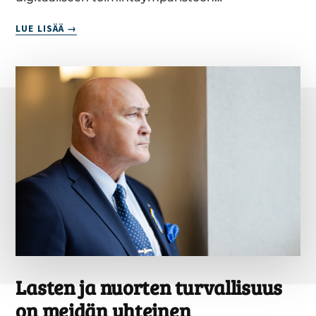
KOKONAISTURVALLISUUS
LUE LISÄÄ
VAHVISTUU,
KUN
LAINSÄÄDÄNTÖ
UUDISTUU
Lasten ja nuorten turvallisuus
on meidän yhteinen