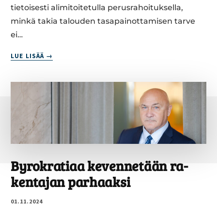
tietoisesti alimitoitetulla perusrahoituksella,
minkä takia talouden tasapainottamisen tarve
ei…
MIL­
LUE LISÄÄ
LAI­
NEN
OLISI
HYVIN
TOIMIVA
SOTE?
–
KES­
KEIS­
TÄ
By­ro­kra­tiaa ke­ven­ne­tään ra­
ON
ken­ta­jan par­haak­si
TOI­
MIN­
01.11.2024
NAN
LAATU