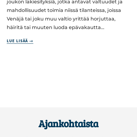
NEN
joukon lakiesityksiä, jotka antavat valtuudet ja
mahdollisuudet toimia niissä tilanteissa, joissa
Venäjä tai joku muu valtio yrittää horjuttaa,
häiritä tai muuten luoda epävakautta…
RA­
LUE LISÄÄ
JA­
LA­
KI
SAATAVA
PIAN
VAL­
MIIK­
SI,
KY­
SY­
Footer
MYK­
Ajankohtaista
SES­
SÄ
ON