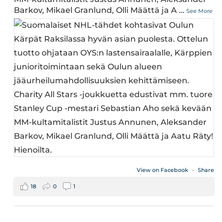
Barkov, Mikael Granlund, Olli Määttä ja A
…
See More
View on Facebook
·
Share
18
0
1