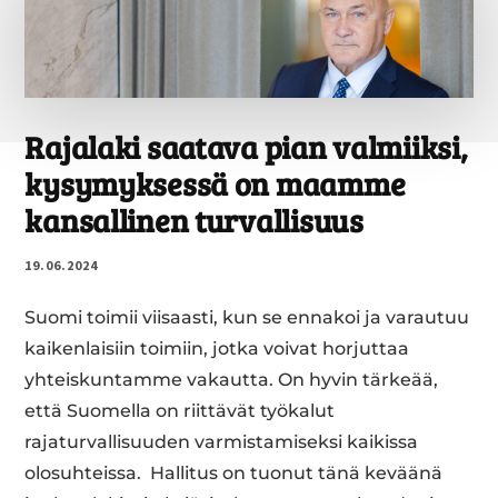
NO­
JEN
KIEL­
TÄ­
MI­
NEN
Ra­ja­la­ki saatava pian val­miik­si,
OLI
ky­sy­myk­ses­sä on maamme
VIRHE
JA
kan­sal­li­nen tur­val­li­suus
SE
PITÄÄ
19.06.2024
NYT
KORJATA
Suomi toimii viisaasti, kun se ennakoi ja varautuu
–
kaikenlaisiin toimiin, jotka voivat horjuttaa
NIIHIN
yhteiskuntamme vakautta. On hyvin tärkeää,
ASTUU
VAIN
että Suomella on riittävät työkalut
VI­
rajaturvallisuuden varmistamiseksi kaikissa
HOL­
olosuhteissa. Hallitus on tuonut tänä keväänä
LI­