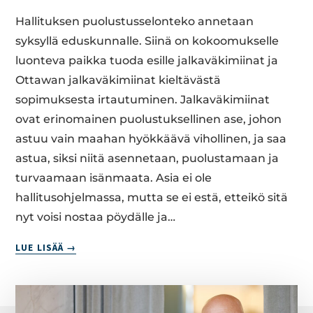
Hallituksen puolustusselonteko annetaan
syksyllä eduskunnalle. Siinä on kokoomukselle
luonteva paikka tuoda esille jalkaväkimiinat ja
Ottawan jalkaväkimiinat kieltävästä
sopimuksesta irtautuminen. Jalkaväkimiinat
ovat erinomainen puolustuksellinen ase, johon
astuu vain maahan hyökkäävä vihollinen, ja saa
astua, siksi niitä asennetaan, puolustamaan ja
turvaamaan isänmaata. Asia ei ole
hallitusohjelmassa, mutta se ei estä, etteikö sitä
nyt voisi nostaa pöydälle ja…
JAL­
LUE LISÄÄ
KA­
VÄ­
KI­
MII­