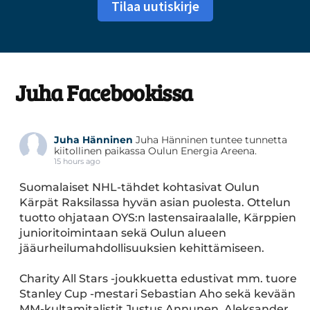
Tilaa uutiskirje
Juha Facebookissa
Juha Hänninen
Juha Hänninen tuntee tunnetta
kiitollinen paikassa Oulun Energia Areena.
15 hours ago
Suomalaiset NHL-tähdet kohtasivat Oulun
Kärpät Raksilassa hyvän asian puolesta. Ottelun
tuotto ohjataan OYS:n lastensairaalalle, Kärppien
junioritoimintaan sekä Oulun alueen
jääurheilumahdollisuuksien kehittämiseen.
Charity All Stars -joukkuetta edustivat mm. tuore
Stanley Cup -mestari Sebastian Aho sekä kevään
MM-kultamitalistit Justus Annunen, Aleksander