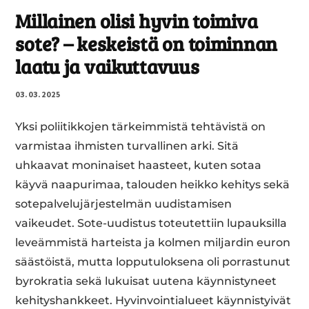
Mil­lai­nen olisi hyvin toimiva
TURVALLISUUS
ON
sote? – kes­keis­tä on toi­min­nan
MEIDÄN
laatu ja vai­kut­ta­vuus
YHTEINEN
TEHTÄVÄMME
03.03.2025
Yksi poliitikkojen tärkeimmistä tehtävistä on
varmistaa ihmisten turvallinen arki. Sitä
uhkaavat moninaiset haasteet, kuten sotaa
käyvä naapurimaa, talouden heikko kehitys sekä
sotepalvelujärjestelmän uudistamisen
vaikeudet. Sote-uudistus toteutettiin lupauksilla
leveämmistä harteista ja kolmen miljardin euron
säästöistä, mutta lopputuloksena oli porrastunut
byrokratia sekä lukuisat uutena käynnistyneet
kehityshankkeet. Hyvinvointialueet käynnistyivät