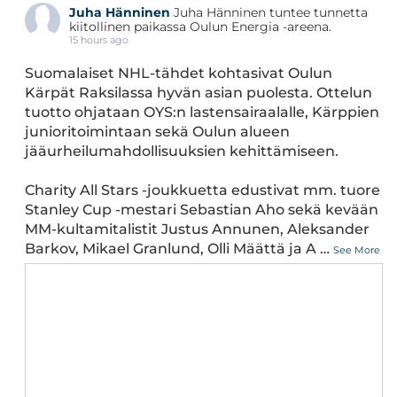
Juha Hänninen
Juha Hänninen tuntee tunnetta
kiitollinen paikassa Oulun Energia -areena.
15 hours ago
Suomalaiset NHL-tähdet kohtasivat Oulun
Kärpät Raksilassa hyvän asian puolesta. Ottelun
tuotto ohjataan OYS:n lastensairaalalle, Kärppien
junioritoimintaan sekä Oulun alueen
jääurheilumahdollisuuksien kehittämiseen.
Charity All Stars -joukkuetta edustivat mm. tuore
Stanley Cup -mestari Sebastian Aho sekä kevään
MM-kultamitalistit Justus Annunen, Aleksander
Barkov, Mikael Granlund, Olli Määttä ja A
…
See More