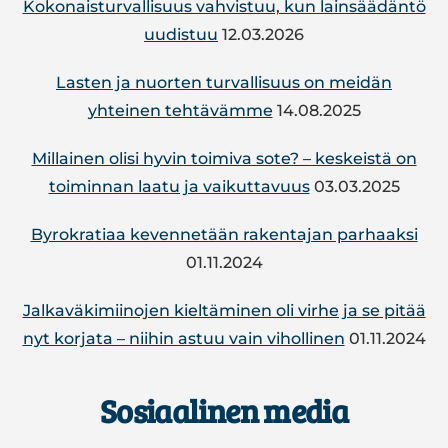
Kokonaisturvallisuus vahvistuu, kun lainsäädäntö
MAAMME
KAN­
uudistuu
12.03.2026
SAL­
LI­
Lasten ja nuorten turvallisuus on meidän
NEN
yhteinen tehtävämme
14.08.2025
TUR­
VAL­
Mil­lai­nen olisi hyvin toimiva sote? – kes­keis­tä on
LI­
toi­min­nan laatu ja vai­kut­ta­vuus
03.03.2025
SUUS
By­ro­kra­tiaa ke­ven­ne­tään ra­ken­ta­jan par­haak­si
01.11.2024
Jal­ka­vä­ki­mii­no­jen kiel­tä­mi­nen oli virhe ja se pitää
nyt korjata – niihin astuu vain vi­hol­li­nen
01.11.2024
Sosiaalinen media