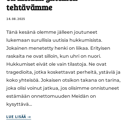
tehtävämme
14.08.2025
Tänä kesänä olemme jälleen joutuneet
lukemaan surullisia uutisia hukkumisista.
Jokainen menetetty henki on liikaa. Erityisen
raskaita ne ovat silloin, kun uhri on nuori.
Hukkumiset eivät ole vain tilastoja. Ne ovat
tragedioita, jotka koskettavat perheitä, ystäviä ja
koko yhteisöä. Jokaisen otsikon takana on tarina,
joka olisi voinut jatkua, jos olisimme onnistuneet
estämään onnettomuuden Meidän on
kysyttävä…
LASTEN
LUE LISÄÄ
JA
NUORTEN