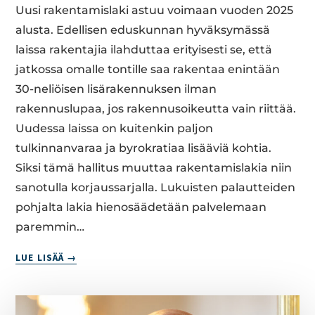
Uusi rakentamislaki astuu voimaan vuoden 2025
JA
VAI­
alusta. Edellisen eduskunnan hyväksymässä
KUT­
laissa rakentajia ilahduttaa erityisesti se, että
TA­
jatkossa omalle tontille saa rakentaa enintään
VUUS
30-neliöisen lisärakennuksen ilman
rakennuslupaa, jos rakennusoikeutta vain riittää.
Uudessa laissa on kuitenkin paljon
tulkinnanvaraa ja byrokratiaa lisääviä kohtia.
Siksi tämä hallitus muuttaa rakentamislakia niin
sanotulla korjaussarjalla. Lukuisten palautteiden
pohjalta lakia hienosäädetään palvelemaan
paremmin…
BY­
LUE LISÄÄ
RO­
KRA­
TIAA