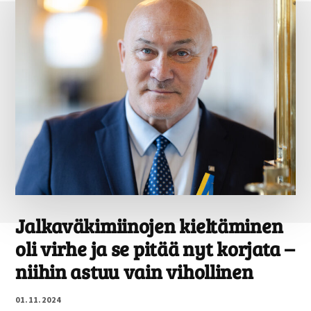
KE­
VEN­
NE­
TÄÄN
RA­
KEN­
TA­
JAN
PAR­
HAAK­
SI
Jal­ka­vä­ki­mii­no­jen kiel­tä­mi­nen
oli virhe ja se pitää nyt korjata –
niihin astuu vain vi­hol­li­nen
01.11.2024