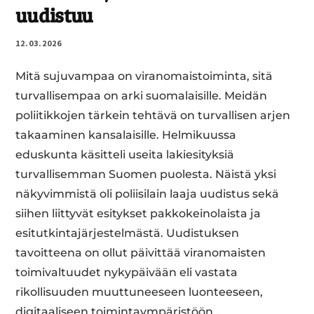
uudistuu
12.03.2026
Mitä sujuvampaa on viranomaistoiminta, sitä
turvallisempaa on arki suomalaisille. Meidän
poliitikkojen tärkein tehtävä on turvallisen arjen
takaaminen kansalaisille. Helmikuussa
eduskunta käsitteli useita lakiesityksiä
turvallisemman Suomen puolesta. Näistä yksi
näkyvimmistä oli poliisilain laaja uudistus sekä
siihen liittyvät esitykset pakkokeinolaista ja
esitutkintajärjestelmästä. Uudistuksen
tavoitteena on ollut päivittää viranomaisten
toimivaltuudet nykypäivään eli vastata
rikollisuuden muuttuneeseen luonteeseen,
digitaaliseen toimintaympäristöön…