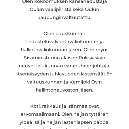
Olen kokoomuksen kansanedustaja
Oulun vaalipiiristä sekä Oulun
kaupunginvaltuutettu.
Olen eduskunnan
tiedusteluvalvontavaliokunnan ja
hallintovaliokunnan jäsen. Olen myös
Sisäministeriön alaisen Poliisiasiain
neuvottelukunnan varapuheenjohtaja,
Itsenäisyyden juhlavuoden lastensäätiön
valtuuskunnan ja Kemijoki Oy:n
hallintoneuvoston jäsen.
​Koti, rakkaus ja isänmaa ovat
arvomaailmaani. Olen neljän tyttären
ylpeä isä ja neljän lastenlapsen pappa.