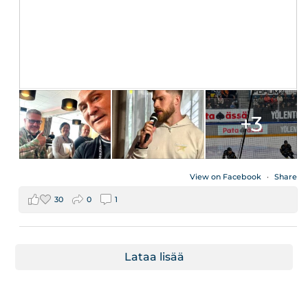
+3
View on Facebook
·
Share
30
0
1
Lataa lisää