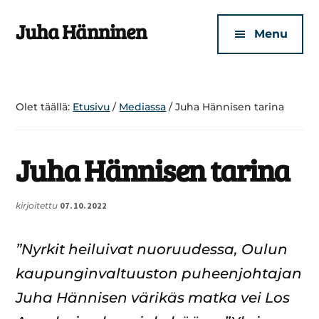
Additional
Skip
Skip
Juha Hänninen
to
to
menu
Menu
main
footer
Turvallisen
content
kotisi
puolesta
Olet täällä:
Etusivu
/
Mediassa
/
Juha Hännisen tarina
Juha Hännisen tarina
kirjoitettu
07.10.2022
”Nyrkit hei­lui­vat nuo­ruu­des­sa, Oulun
kau­pun­gin­val­tuus­ton pu­heen­joh­ta­jan
Juha Hän­ni­sen värikäs matka vei Los