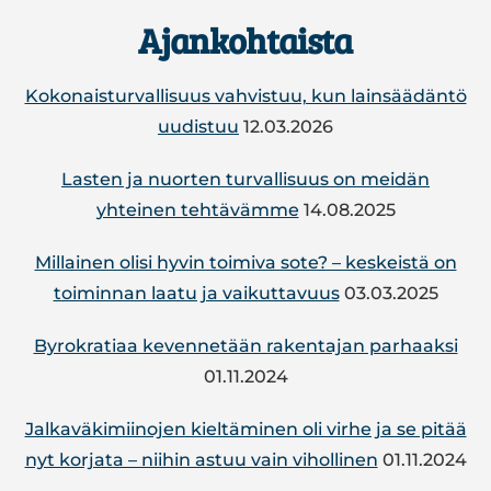
Footer
Ajankohtaista
Kokonaisturvallisuus vahvistuu, kun lainsäädäntö
uudistuu
12.03.2026
Lasten ja nuorten turvallisuus on meidän
yhteinen tehtävämme
14.08.2025
Mil­lai­nen olisi hyvin toimiva sote? – kes­keis­tä on
toi­min­nan laatu ja vai­kut­ta­vuus
03.03.2025
By­ro­kra­tiaa ke­ven­ne­tään ra­ken­ta­jan par­haak­si
01.11.2024
Jal­ka­vä­ki­mii­no­jen kiel­tä­mi­nen oli virhe ja se pitää
nyt korjata – niihin astuu vain vi­hol­li­nen
01.11.2024