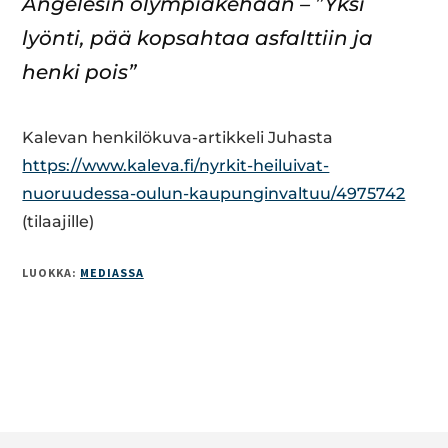
An­ge­le­sin olym­pia­ke­hään – ”Yksi
lyönti, pää kop­sah­taa as­falt­tiin ja
henki pois”
Kalevan henkilökuva-artikkeli Juhasta
https://www.kaleva.fi/nyrkit-heiluivat-
nuoruudessa-oulun-kaupunginvaltuu/4975742
(tilaajille)
LUOKKA:
MEDIASSA