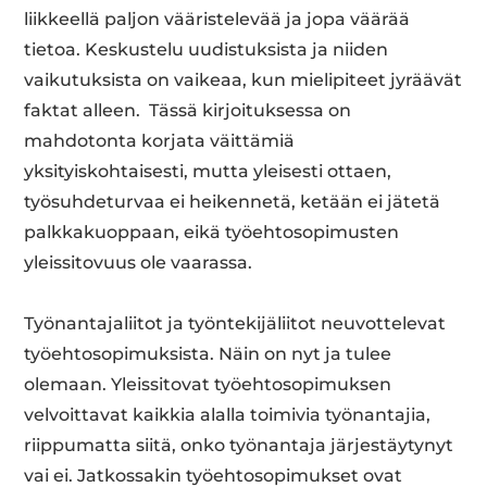
liikkeellä paljon vääristelevää ja jopa väärää
tietoa. Keskustelu uudistuksista ja niiden
vaikutuksista on vaikeaa, kun mielipiteet jyräävät
faktat alleen. Tässä kirjoituksessa on
mahdotonta korjata väittämiä
yksityiskohtaisesti, mutta yleisesti ottaen,
työsuhdeturvaa ei heikennetä, ketään ei jätetä
palkkakuoppaan, eikä työehtosopimusten
yleissitovuus ole vaarassa.
Työnantajaliitot ja työntekijäliitot neuvottelevat
työehtosopimuksista. Näin on nyt ja tulee
olemaan. Yleissitovat työehtosopimuksen
velvoittavat kaikkia alalla toimivia työnantajia,
riippumatta siitä, onko työnantaja järjestäytynyt
vai ei. Jatkossakin työehtosopimukset ovat