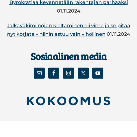
By­ro­kra­tiaa ke­ven­ne­tään ra­ken­ta­jan par­haak­si
01.11.2024
Jal­ka­vä­ki­mii­no­jen kiel­tä­mi­nen oli virhe ja se pitää
nyt korjata – niihin astuu vain vi­hol­li­nen
01.11.2024
Sosiaalinen media