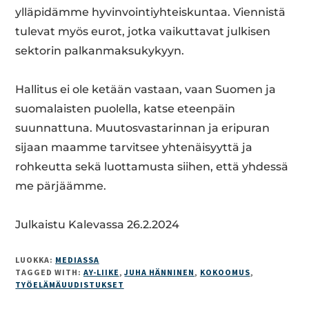
ylläpidämme hyvinvointiyhteiskuntaa. Viennistä
tulevat myös eurot, jotka vaikuttavat julkisen
sektorin palkanmaksukykyyn.
Hallitus ei ole ketään vastaan, vaan Suomen ja
suomalaisten puolella, katse eteenpäin
suunnattuna. Muutosvastarinnan ja eripuran
sijaan maamme tarvitsee yhtenäisyyttä ja
rohkeutta sekä luottamusta siihen, että yhdessä
me pärjäämme.
Julkaistu Kalevassa 26.2.2024
LUOKKA:
MEDIASSA
TAGGED WITH:
AY-LIIKE
,
JUHA HÄNNINEN
,
KOKOOMUS
,
TYÖELÄMÄUUDISTUKSET