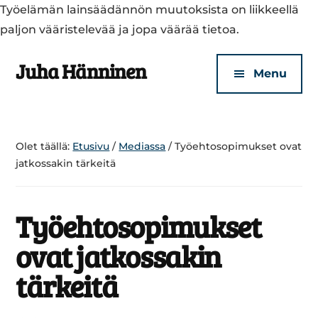
Työelämän lainsäädännön muutoksista on liikkeellä
paljon vääristelevää ja jopa väärää tietoa.
Additional
Skip
Skip
Juha Hänninen
to
to
menu
Menu
main
footer
Turvallisen
content
kotisi
puolesta
Olet täällä:
Etusivu
/
Mediassa
/
Työehtosopimukset ovat
jatkossakin tärkeitä
Työehtosopimukset
ovat jatkossakin
tärkeitä