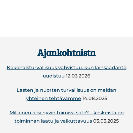
Footer
Ajankohtaista
Kokonaisturvallisuus vahvistuu, kun lainsäädäntö
uudistuu
12.03.2026
Lasten ja nuorten turvallisuus on meidän
yhteinen tehtävämme
14.08.2025
Mil­lai­nen olisi hyvin toimiva sote? – kes­keis­tä on
toi­min­nan laatu ja vai­kut­ta­vuus
03.03.2025