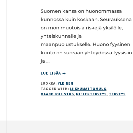
Suomen kansa on huonommassa
kunnossa kuin koskaan. Seurauksena
on monimuotoisia riskejä yksilölle,
yhteiskunnalle ja
maanpuolustukselle. Huono fyysinen
kunto on suoraan yhteydessä fyysisiin
ja …
ABOUT
LUE LISÄÄ
→
LIIKKUMATTOMUUS
LUOKKA:
YLEINEN
ON
TAGGED WITH:
LIIKKUMATTOMUUS
,
VAKAVA
MAANPUOLUSTUS
,
MIELENTERVEYS
,
TERVEYS
UHKA
Footer