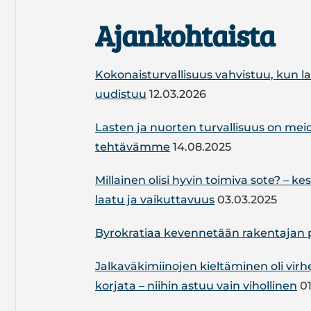
Ajankohtaista
Kokonaisturvallisuus vahvistuu, kun l
uudistuu
12.03.2026
Lasten ja nuorten turvallisuus on me
tehtävämme
14.08.2025
Mil­lai­nen olisi hyvin toimiva sote? – kes
laatu ja vai­kut­ta­vuus
03.03.2025
By­ro­kra­tiaa ke­ven­ne­tään ra­ken­ta­jan 
Jal­ka­vä­ki­mii­no­jen kiel­tä­mi­nen oli vi
korjata – niihin astuu vain vi­hol­li­nen
01