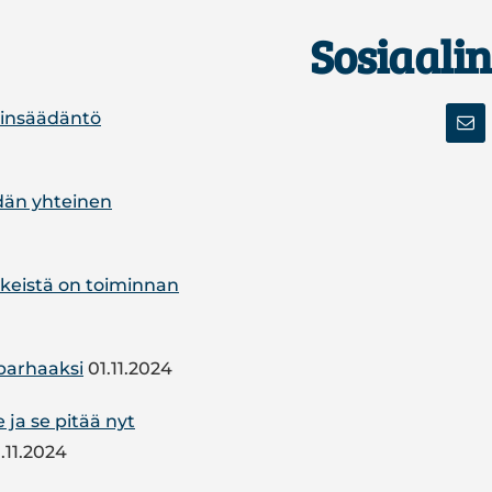
Sosiaali
ainsäädäntö
idän yhteinen
­keis­tä on toi­min­nan
par­haak­si
01.11.2024
rhe ja se pitää nyt
.11.2024