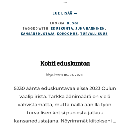
…
ABOUT
LUE LISÄÄ
→
JOULULAHJARAHOILLA
LUOKKA:
BLOGI
PARANNETAAN
TAGGED WITH:
EDUSKUNTA
,
JUHA HÄNNINEN
,
MERKITTÄVÄSTI
KANSANEDUSTAJA
,
KOKOOMUS
,
TURVALLISUUS
TURVALLISUUTTA
Kohti eduskuntaa
kirjoitettu
05.04.2023
5230 ääntä eduskuntavaaleissa 2023 Oulun
vaalipiiristä. Tarkka äänimäärä on vielä
vahvistamatta, mutta näillä äänillä työni
turvallisen kotisi puolesta jatkuu
kansanedustajana. Nöyrimmät kiitokseni …