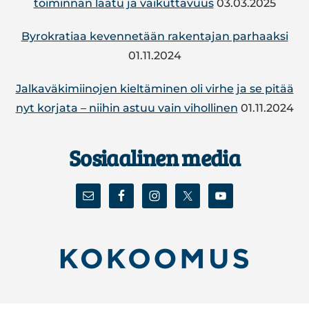
toi­min­nan laatu ja vai­kut­ta­vuus
03.03.2025
By­ro­kra­tiaa ke­ven­ne­tään ra­ken­ta­jan par­haak­si
01.11.2024
Jal­ka­vä­ki­mii­no­jen kiel­tä­mi­nen oli virhe ja se pitää
nyt korjata – niihin astuu vain vi­hol­li­nen
01.11.2024
Sosiaalinen media