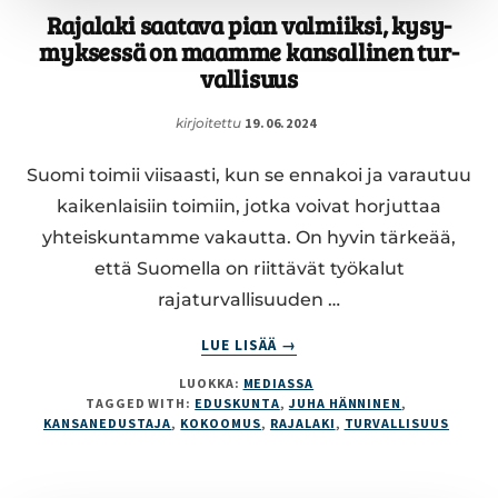
Ra­ja­la­ki saatava pian val­miik­si, ky­sy­
myk­ses­sä on maamme kan­sal­li­nen tur­
val­li­suus
kirjoitettu
19.06.2024
Suomi toimii viisaasti, kun se ennakoi ja varautuu
kaikenlaisiin toimiin, jotka voivat horjuttaa
yhteiskuntamme vakautta. On hyvin tärkeää,
että Suomella on riittävät työkalut
rajaturvallisuuden …
ABOUT
LUE LISÄÄ
→
RA­
LUOKKA:
MEDIASSA
JA­
TAGGED WITH:
EDUSKUNTA
,
JUHA HÄNNINEN
,
LA­
KANSANEDUSTAJA
,
KOKOOMUS
,
RAJALAKI
,
TURVALLISUUS
KI
SAATAVA
PIAN