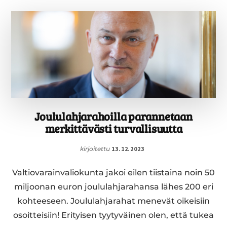
VAL­
MIIK­
SI,
KY­
SY­
MYK­
SES­
SÄ
ON
MAAMME
Joululahjarahoilla parannetaan
KAN­
merkittävästi turvallisuutta
SAL­
LI­
kirjoitettu
13.12.2023
NEN
TUR­
Valtiovarainvaliokunta jakoi eilen tiistaina noin 50
VAL­
LI­
miljoonan euron joululahjarahansa lähes 200 eri
SUUS
kohteeseen. Joululahjarahat menevät oikeisiin
osoitteisiin! Erityisen tyytyväinen olen, että tukea