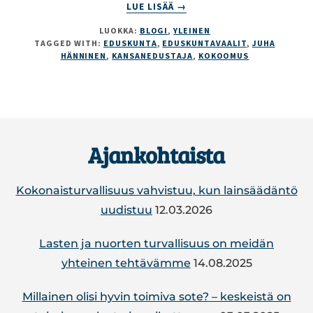
ABOUT
LUE LISÄÄ
→
KOHTI
LUOKKA:
BLOGI
,
YLEINEN
EDUSKUNTAA
TAGGED WITH:
EDUSKUNTA
,
EDUSKUNTAVAALIT
,
JUHA
HÄNNINEN
,
KANSANEDUSTAJA
,
KOKOOMUS
Footer
Ajankohtaista
Kokonaisturvallisuus vahvistuu, kun lainsäädäntö
uudistuu
12.03.2026
Lasten ja nuorten turvallisuus on meidän
yhteinen tehtävämme
14.08.2025
Mil­lai­nen olisi hyvin toimiva sote? – kes­keis­tä on