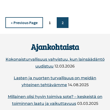
TARINA
SIIN
LISÄTÄ
JA
TE­
Go
Go
Go
«
Previous Page
1
2
HOS­
to
to
to
TAA
Footer
page
page
VI­
RAN­
Ajankohtaista
OMAIS­
YH­
TEIS­
Kokonaisturvallisuus vahvistuu, kun lainsäädäntö
TYÖ­
uudistuu
12.03.2026
TÄ
EPÄI­
Lasten ja nuorten turvallisuus on meidän
LYT­
yhteinen tehtävämme
14.08.2025
TÄ­
VIEN
HANK­
Mil­lai­nen olisi hyvin toimiva sote? – kes­keis­tä on
KEI­
toi­min­nan laatu ja vai­kut­ta­vuus
03.03.2025
DEN