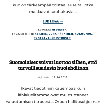
kun on tärkeämpää toistaa lauseita, jotka
maalaavat kauhukuvia …
ABOUT
LUE LISÄÄ
→
TYÖEHTOSOPIMUKSET
LUOKKA:
MEDIASSA
OVAT
TAGGED WITH:
AY-LIIKE
,
JUHA HÄNNINEN
,
KOKOOMUS
,
JATKOSSAKIN
TYÖELÄMÄUUDISTUKSET
TÄRKEITÄ
Suomalaiset voivat luottaa siihen, että
turvallisuudesta huolehditaan
kirjoitettu
18.10.2023
Ikävät tiedot niin kauempaa kuin
lähialueiltamme ovat muistuttaneet
varautumisen tarpeesta. Orpon hallitusohjelman