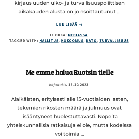
kirjaus uuden ulko- ja turvallisuuspoliittisen
aikakauden alusta on jo osoittautunut …
ABOUT
LUE LISÄÄ
→
SUOMALAISET
LUOKKA:
MEDIASSA
VOIVAT
TAGGED WITH:
HALLITUS
,
KOKOOMUS
,
NATO
,
TURVALLISUUS
LUOTTAA
SIIHEN,
ETTÄ
TURVALLISUUDESTA
Me emme halua Ruotsin tielle
HUOLEHDITAAN
kirjoitettu
18.10.2023
Alaikäisten, erityisesti alle 15-vuotiaiden lasten,
tekemien rikosten määrä ja julmuus ovat
lisääntyneet huolestuttavasti. Nopeita
yhteiskunnallisia ratkaisuja ei ole, mutta kodeissa
voi toimia …