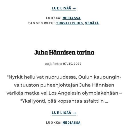
ABOUT
LUE LISÄÄ
→
ITÄ­
LUOKKA:
MEDIASSA
NAA­
TAGGED WITH:
TURVALLISUUS
,
VENÄJÄ
PU­
RIN
TOI­
MIN­
Juha Hännisen tarina
TAAN
EI
OLLA
kirjoitettu
07.10.2022
VIELÄ
KUN­
"Nyrkit hei­lui­vat nuo­ruu­des­sa, Oulun kau­pun­gin­
NOL­
val­tuus­ton pu­heen­joh­ta­jan Juha Hän­ni­sen
LA
värikäs matka vei Los An­ge­le­sin olym­pia­ke­hään –
HERÄTTY
"Yksi lyönti, pää kop­sah­taa as­falt­tiin …
–
KUNTIEN
ABOUT
LUE LISÄÄ
→
ROOLIA
JUHA
VOI­
LUOKKA:
MEDIASSA
HÄNNISEN
TAI­