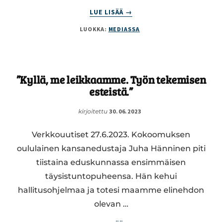
ABOUT
LUE LISÄÄ
→
ME
LUOKKA:
MEDIASSA
EMME
HALUA
RUOTSIN
TIELLE
”Kyllä, me leikkaamme. Työn tekemisen
esteistä.”
kirjoitettu
30.06.2023
Verkkouutiset 27.6.2023. Kokoomuksen
oululainen kansanedustaja Juha Hänninen piti
tiistaina eduskunnassa ensimmäisen
täysistuntopuheensa. Hän kehui
hallitusohjelmaa ja totesi maamme elinehdon
olevan …
ABOUT