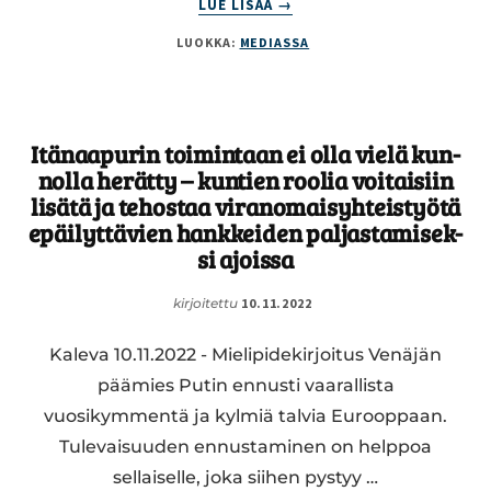
LUE LISÄÄ
→
”KYLLÄ,
LUOKKA:
MEDIASSA
ME
LEIKKAAMME.
TYÖN
TEKEMISEN
ESTEISTÄ.”
Itä­naa­pu­rin toi­min­taan ei olla vielä kun­
nol­la herätty – kuntien roolia voi­tai­siin
lisätä ja te­hos­taa vi­ran­omais­yh­teis­työ­tä
epäi­lyt­tä­vien hank­kei­den pal­jas­ta­mi­sek­
si ajoissa
kirjoitettu
10.11.2022
Kaleva 10.11.2022 - Mielipidekirjoitus Venäjän
päämies Putin ennusti vaarallista
vuosikymmentä ja kylmiä talvia Eurooppaan.
Tulevaisuuden ennustaminen on helppoa
sellaiselle, joka siihen pystyy …