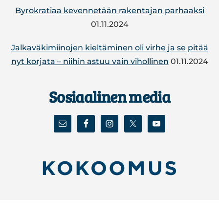
PAL­
By­ro­kra­tiaa ke­ven­ne­tään ra­ken­ta­jan par­haak­si
JAS­
01.11.2024
TA­
MI­
SEK­
Jal­ka­vä­ki­mii­no­jen kiel­tä­mi­nen oli virhe ja se pitää
SI
nyt korjata – niihin astuu vain vi­hol­li­nen
01.11.2024
AJOISSA
Sosiaalinen media