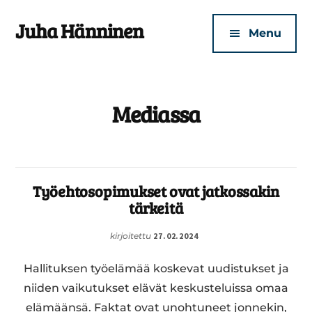
Additional
Skip
Skip
Juha Hänninen
to
to
menu
Menu
main
footer
Turvallisen
content
kotisi
puolesta
Mediassa
Työehtosopimukset ovat jatkossakin
tärkeitä
kirjoitettu
27.02.2024
Hallituksen työelämää koskevat uudistukset ja
niiden vaikutukset elävät keskusteluissa omaa
elämäänsä. Faktat ovat unohtuneet jonnekin,